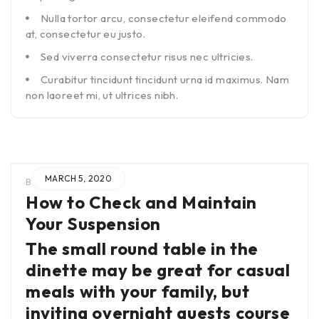
Nulla tortor arcu, consectetur eleifend commodo
at, consectetur eu justo.
Sed viverra consectetur risus nec ultricies.
Curabitur tincidunt tincidunt urna id maximus. Nam
non laoreet mi, ut ultrices nibh.
MARCH 5, 2020
BY
ADMIN
IN
How to Check and Maintain
Your Suspension
The small round table in the
dinette may be great for casual
meals with your family, but
inviting overnight guests course