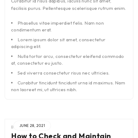
Curabitur id risus dapibus, iaculis nunc sit amet,
facilisis purus. Pellentesque scelerisque rutrum enim.
Phasellus vitae imperdiet felis. Nam non
condimentum erat.
Lorem ipsum dolor sit amet, consectetur
adipiscing elit.
Nulla tortor arcu, consectetur eleifend commodo
at, consectetur eu justo.
Sed viverra consectetur risus nec ultricies.
Curabitur tincidunt tincidunt urna id maximus. Nam
non laoreet mi, ut ultrices nibh.
JUNE 28, 2021
BY
ADMIN
IN
How to Check and Maintain