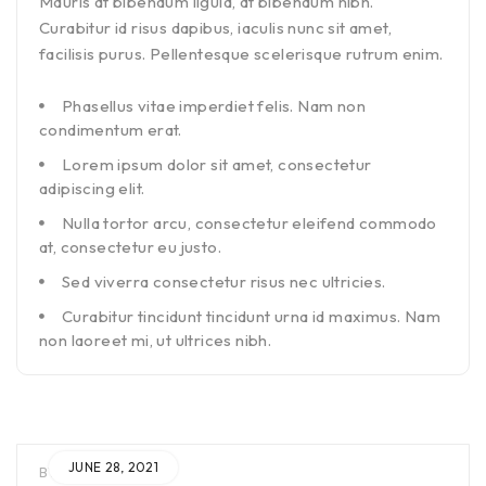
Mauris at bibendum ligula, at bibendum nibh.
Curabitur id risus dapibus, iaculis nunc sit amet,
facilisis purus. Pellentesque scelerisque rutrum enim.
Phasellus vitae imperdiet felis. Nam non
condimentum erat.
Lorem ipsum dolor sit amet, consectetur
adipiscing elit.
Nulla tortor arcu, consectetur eleifend commodo
at, consectetur eu justo.
Sed viverra consectetur risus nec ultricies.
Curabitur tincidunt tincidunt urna id maximus. Nam
non laoreet mi, ut ultrices nibh.
JUNE 28, 2021
BY
ADMIN
IN