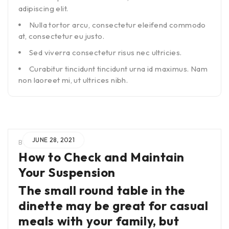
adipiscing elit.
Nulla tortor arcu, consectetur eleifend commodo
at, consectetur eu justo.
Sed viverra consectetur risus nec ultricies.
Curabitur tincidunt tincidunt urna id maximus. Nam
non laoreet mi, ut ultrices nibh.
JUNE 28, 2021
BY
ADMIN
IN
How to Check and Maintain
Your Suspension
The small round table in the
dinette may be great for casual
meals with your family, but