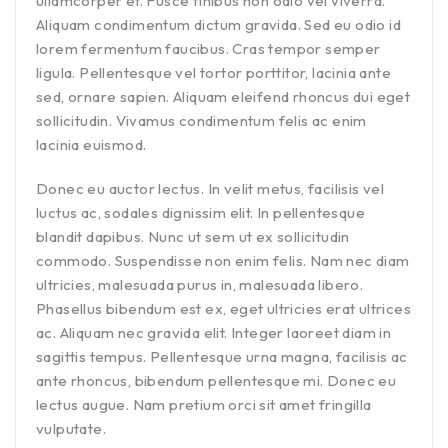
ullamcorper et. Fusce finibus non odio vel viverra.
Aliquam condimentum dictum gravida. Sed eu odio id
lorem fermentum faucibus. Cras tempor semper
ligula. Pellentesque vel tortor porttitor, lacinia ante
sed, ornare sapien. Aliquam eleifend rhoncus dui eget
sollicitudin. Vivamus condimentum felis ac enim
lacinia euismod.
Donec eu auctor lectus. In velit metus, facilisis vel
luctus ac, sodales dignissim elit. In pellentesque
blandit dapibus. Nunc ut sem ut ex sollicitudin
commodo. Suspendisse non enim felis. Nam nec diam
ultricies, malesuada purus in, malesuada libero.
Phasellus bibendum est ex, eget ultricies erat ultrices
ac. Aliquam nec gravida elit. Integer laoreet diam in
sagittis tempus. Pellentesque urna magna, facilisis ac
ante rhoncus, bibendum pellentesque mi. Donec eu
lectus augue. Nam pretium orci sit amet fringilla
vulputate.