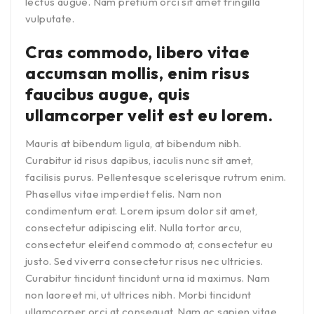
lectus augue. Nam pretium orci sit amet fringilla
vulputate.
Cras commodo, libero vitae
accumsan mollis, enim risus
faucibus augue, quis
ullamcorper velit est eu lorem.
Mauris at bibendum ligula, at bibendum nibh.
Curabitur id risus dapibus, iaculis nunc sit amet,
facilisis purus. Pellentesque scelerisque rutrum enim.
Phasellus vitae imperdiet felis. Nam non
condimentum erat. Lorem ipsum dolor sit amet,
consectetur adipiscing elit. Nulla tortor arcu,
consectetur eleifend commodo at, consectetur eu
justo. Sed viverra consectetur risus nec ultricies.
Curabitur tincidunt tincidunt urna id maximus. Nam
non laoreet mi, ut ultrices nibh. Morbi tincidunt
ullamcorper orci at consequat. Nam ac sapien vitae