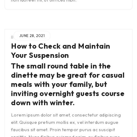
JUNE 28, 2021
BY
ADMIN
IN
How to Check and Maintain
Your Suspension
The small round table in the
dinette may be great for casual
meals with your family, but
inviting overnight guests course
down with winter.
Lorem ipsum dolor sit amet, consectetur adipiscing
elit. Quisque pretium mollis ex, vel interdum augue
faucibus sit amet. Proin tempor purus ac suscipit
sagittis. Nunc finibus euismod enim, eu finibus nunc